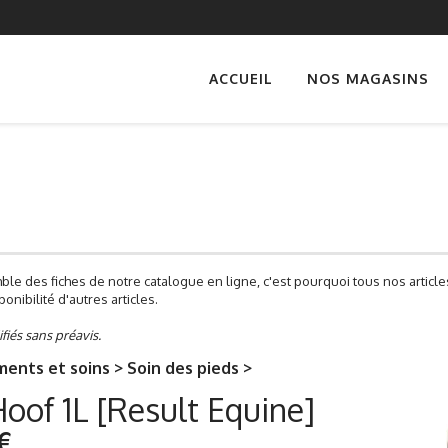
ACCUEIL
NOS MAGASINS
ble des fiches de notre catalogue en ligne, c'est pourquoi tous nos artic
onibilité d'autres articles.
ifiés sans préavis.
ents et soins > Soin des pieds >
oof 1L [Result Equine]
€