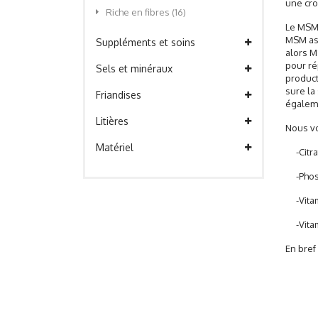
une cro
Riche en fibres
(16)
Le MSM 
MSM ass
Suppléments et soins
alors M
pour ré
Sels et minéraux
product
sure la
Friandises
égaleme
Litières
Nous vo
Matériel
-Citrat
-Phosph
-Vitam
-Vitami
En bref