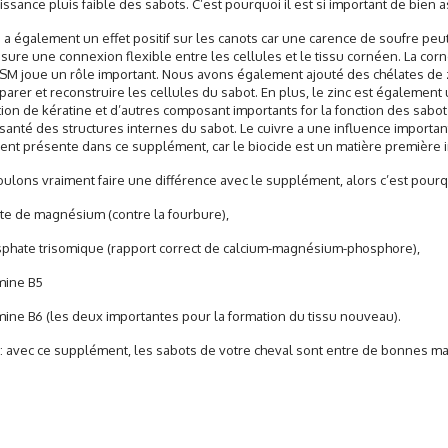
issance pluis faible des sabots. C’est pourquoi il est si important de bien 
a également un effet positif sur les canots car une carence de soufre peu
ure une connexion flexible entre les cellules et le tissu cornéen. La co
SM joue un rôle important. Nous avons également ajouté des chélates de z
parer et reconstruire les cellules du sabot. En plus, le zinc est égalemen
ion de kératine et d’autres composant importants for la fonction des sabo
 santé des structures internes du sabot. Le cuivre a une influence important
nt présente dans ce supplément, car le biocide est un matière première i
ulons vraiment faire une différence avec le supplément, alors c’est pourq
e de magnésium (contre la fourbure),
ate trisomique (rapport correct de calcium-magnésium-phosphore),
ine B5
ne B6 (les deux importantes pour la formation du tissu nouveau).
 : avec ce supplément, les sabots de votre cheval sont entre de bonnes m