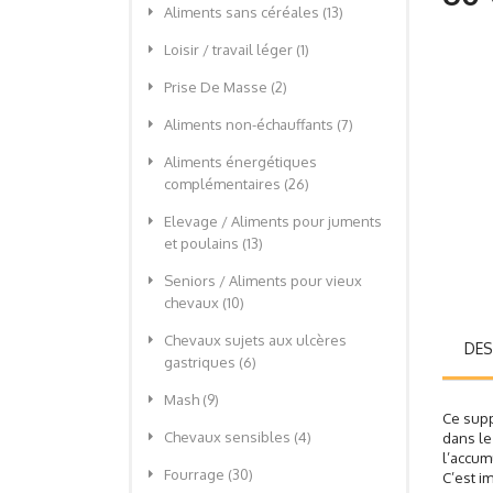
Aliments sans céréales
(13)
Loisir / travail léger
(1)
Prise De Masse
(2)
Aliments non-échauffants
(7)
Aliments énergétiques
complémentaires
(26)
Elevage / Aliments pour juments
et poulains
(13)
Seniors / Aliments pour vieux
chevaux
(10)
Chevaux sujets aux ulcères
DES
gastriques
(6)
Mash
(9)
Ce supp
Chevaux sensibles
(4)
dans le
l’accum
Fourrage
(30)
C’est i