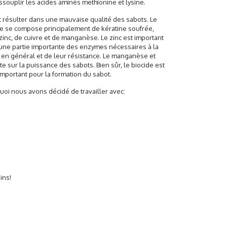
assouplir les acides aminés methionine et lysine.
t résulter dans une mauvaise qualité des sabots. Le
rne se compose principalement de kératine soufrée,
inc, de cuivre et de manganèse. Le zinc est important
t une partie importante des enzymes nécessaires à la
t en général et de leur résistance. Le manganèse et
e sur la puissance des sabots. Bien sûr, le biocide est
mportant pour la formation du sabot.
uoi nous avons décidé de travailler avec:
ains!