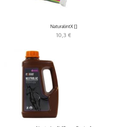
NaturalintX []
10,3 €