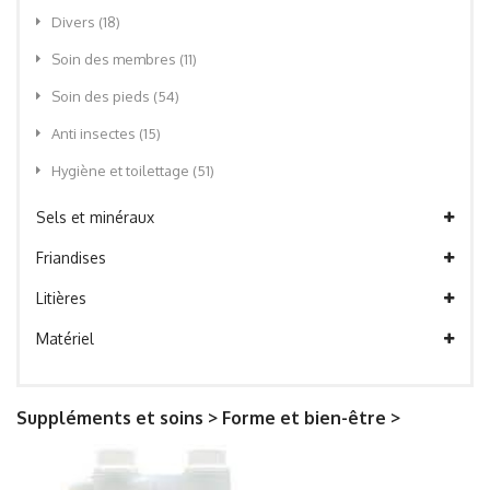
Divers
(18)
Soin des membres
(11)
Soin des pieds
(54)
Anti insectes
(15)
Hygiène et toilettage
(51)
Sels et minéraux
Friandises
Litières
Matériel
Suppléments et soins > Forme et bien-être >