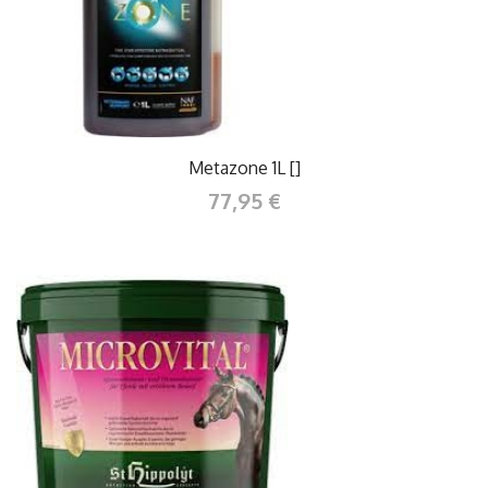
Metazone 1L []
77,95 €