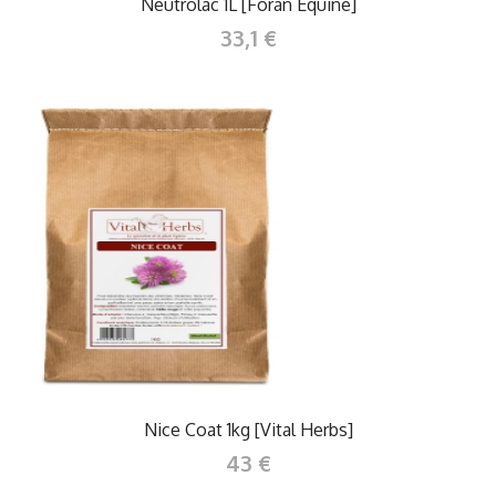
Neutrolac 1L [Foran Equine]
33,1 €
Nice Coat 1kg [Vital Herbs]
43 €