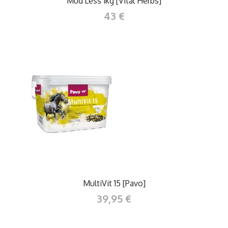
Mud'Less 1kg [Vital Herbs]
43 €
MultiVit 15 [Pavo]
39,95 €