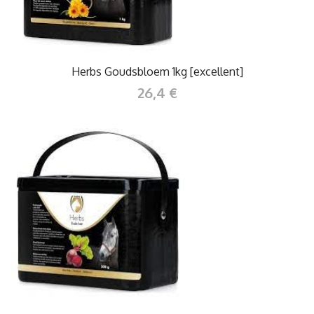
Herbs Goudsbloem 1kg [excellent]
26,4 €