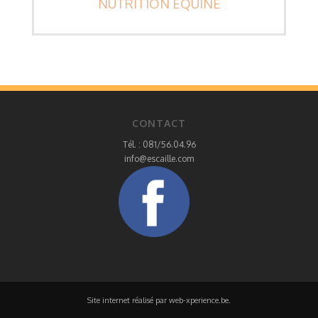
NUTRITION ÉQUINE
CONTACT
Tél. : 081/56.04.96
info@escaille.com
a>
Site internet réalisé par
web-xperience.be
.